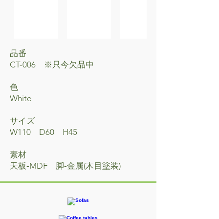
品番
CT-006 ※只今欠品中
​色
White
サイズ
W110 D60 H45
素材
天板‐MDF 脚‐金属(木目塗装)