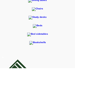
F-RENTEC Pte.Ltd.
605 Casa Kudan, 1-1-7 Kudan-kita,
Chiyoda-ku, Tokyo 102-0073
お問合せ