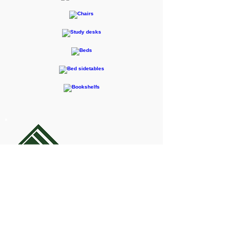
F-RENTEC Pte.Ltd.
605 Casa Kudan, 1-1-7 Kudan-kita,
Chiyoda-ku, Tokyo 102-0073
お問合せ