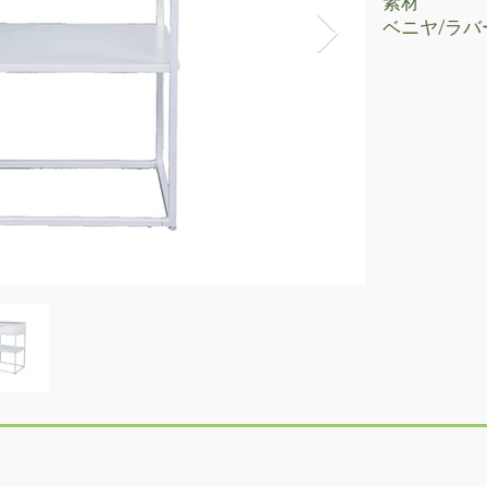
素材
​ベニヤ/ラ